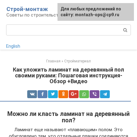
Перейти
Строй-монтаж
Для любых предложений по
к
Советы по строительству
сайту: montazh-ops@cp9.ru
контенту
Поиск:
English
Главная
»
Стройматериал
Как уложить ламинат на деревянный пол
своими руками: Пошаговая инструкция-
Обзор +Видео
Можно ли класть ламинат на деревянный
пол?
Ламинат еще называют «плавающим» полом. Это
обусловлено тем, что отдельные плашки соединяются