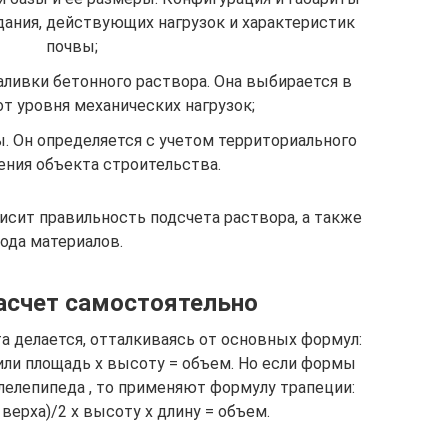
дания, действующих нагрузок и характеристик
почвы;
аливки бетонного раствора. Она выбирается в
т уровня механических нагрузок;
. Он определяется с учетом территориального
ния объекта строительства.
сит правильность подсчета раствора, а также
ода материалов.
асчет самостоятельно
 делается, отталкиваясь от основных формул:
или площадь х высоту = объем. Но если формы
лелепипеда , то применяют формулу трапеции:
верха)/2 х высоту х длину = объем.