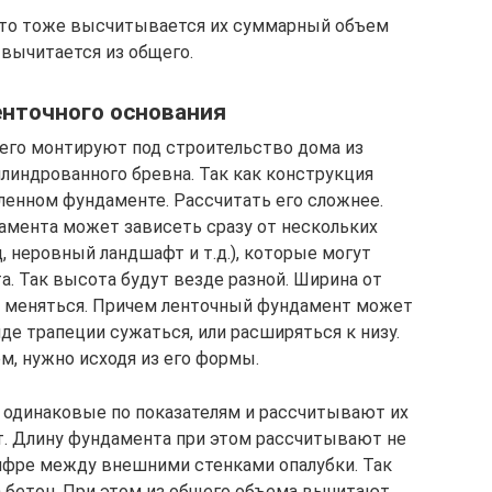
, то тоже высчитывается их суммарный объем
 вычитается из общего.
енточного основания
его монтируют под строительство дома из
линдрованного бревна. Так как конструкция
иленном фундаменте. Рассчитать его сложнее.
амента может зависеть сразу от нескольких
, неровный ландшафт и т.д.), которые могут
а. Так высота будут везде разной. Ширина от
 меняться. Причем ленточный фундамент может
де трапеции сужаться, или расширяться к низу.
, нужно исходя из его формы.
и одинаковые по показателям и рассчитывают их
т. Длину фундамента при этом рассчитывают не
цифре между внешними стенками опалубки. Так
 бетон. При этом из общего объема вычитают