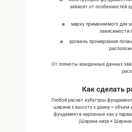
зависят от особенностей з
марку применяемого для з
зависимости о
уровень промерзания почвы
расположе
От полноты введенных данных зави
расх
Как сделать р
Любой расчет кубатуры фундамента
ширина х высоту х длину = объем 
фундамента неровные как у парал
(Ширина низа + Ширина 