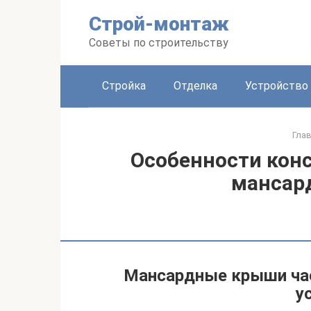
Перейти
Строй-монтаж
к
контенту
Советы по строительству
Стройка
Отделка
Устройство
Гла
Особенности кон
мансар
Мансардные крыши час
у