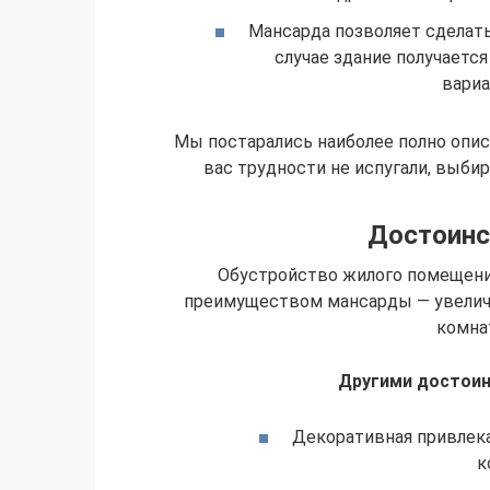
Мансарда позволяет сделат
случае здание получаетс
вариа
Мы постарались наиболее полно опи
вас трудности не испугали, выбир
Достоинс
Обустройство жилого помещения
преимуществом мансарды — увелич
комна
Другими достои
Декоративная привлека
к