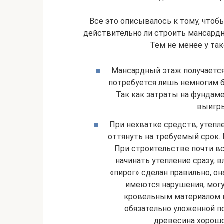
Все это описывалось к тому, чтоб
действительно ли строить мансардн
Тем не менее у та
Мансардный этаж получается
потребуется лишь немногим б
Так как затраты на фундаме
выигры
При нехватке средств, утепл
оттянуть на требуемый срок. 
При строительстве почти в
начинать утепление сразу, 
«пирог» сделан правильно, о
имеются нарушения, могу
кровельным материалом к
обязательно уложенной п
древесина хорошо