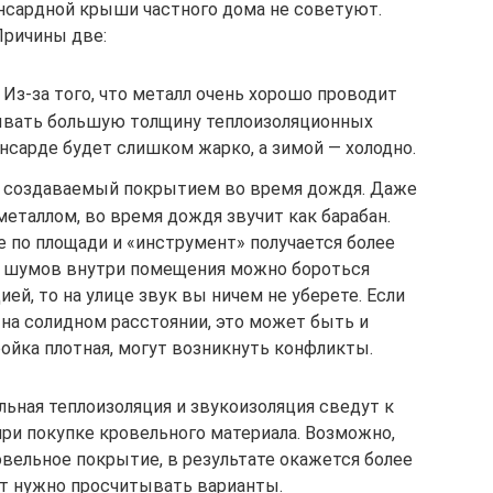
нсардной крыши частного дома не советуют.
Причины две:
Из-за того, что металл очень хорошо проводит
дывать большую толщину теплоизоляционных
нсарде будет слишком жарко, а зимой — холодно.
создаваемый покрытием во время дождя. Даже
еталлом, во время дождя звучит как барабан.
 по площади и «инструмент» получается более
м шумов внутри помещения можно бороться
ей, то на улице звук вы ничем не уберете. Если
 на солидном расстоянии, это может быть и
ройка плотная, могут возникнуть конфликты.
льная теплоизоляция и звукоизоляция сведут к
и покупке кровельного материала. Возможно,
овельное покрытие, в результате окажется более
ут нужно просчитывать варианты.