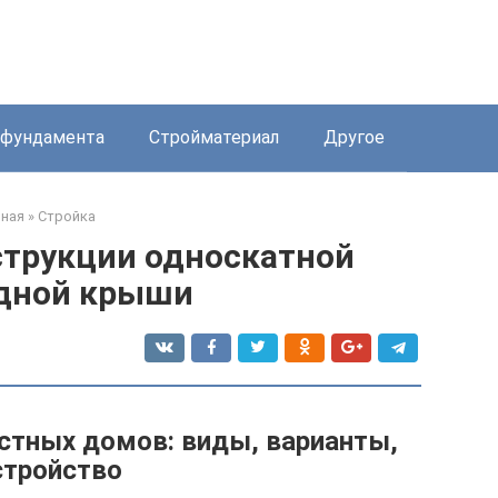
 фундамента
Стройматериал
Другое
вная
»
Стройка
струкции односкатной
дной крыши
тных домов: виды, варианты,
стройство