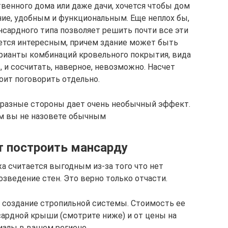
венного дома или даже дачи, хочется чтобы дом
ие, удобным и функциональным. Еще неплох бы,
сардного типа позволяет решить почти все эти
ается интересным, причем здание может быть
арианты комбинаций кровельного покрытия, вида
 и сосчитать, наверное, невозможно. Насчет
оит поговорить отдельно.
 разные стороны дает очень необычный эффект.
ом вы не назовете обычным
т построить мансарду
а считается выгодным из-за того что нет
зведение стен. Это верно только отчасти.
а создание стропильной системы. Стоимость ее
сардной крыши (смотрите ниже) и от цены на
иалы в вашем регионе.