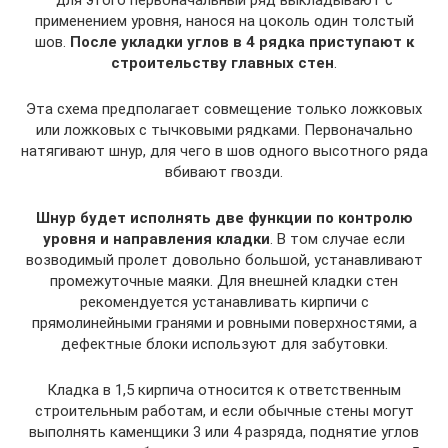
для этого первоначальный ряд выкладывают с
применением уровня, нанося на цоколь один толстый
шов.
После укладки углов в 4 рядка приступают к
строительству главных стен
.
Эта схема предполагает совмещение только ложковых
или ложковых с тычковыми рядками. Первоначально
натягивают шнур, для чего в шов одного высотного ряда
вбивают гвозди.
Шнур будет исполнять две функции по контролю
уровня и направления кладки
. В том случае если
возводимый пролет довольно большой, устанавливают
промежуточные маяки. Для внешней кладки стен
рекомендуется устанавливать кирпичи с
прямолинейными гранями и ровными поверхностями, а
дефектные блоки используют для забутовки.
Кладка в 1,5 кирпича относится к ответственным
строительным работам, и если обычные стены могут
выполнять каменщики 3 или 4 разряда, поднятие углов